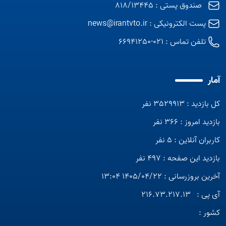
صندوق پستی : 818/13445
پست الکترونیکی :
news@irantvto.ir
تلفن تماس :
021-66941250
آمار
کل بازدید : 3529913 نفر
بازدید امروز : 366 نفر
کاربران آنلاین : 5 نفر
بازدید این صفحه : 497 نفر
آخرین بروزرسانی : 1405/04/22 13:04
آی پی :
216.73.217.13
کشور :