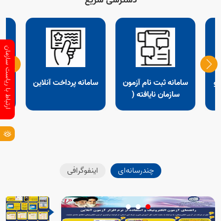
دسترسی سریع
ارتباط با ریاست سازمان
 و
سامانه ثبت نام آزمون
سامانه پرداخت آنلاین
مش
سازمان نایافته (
ادواری)،صنت
ساختمان،تفاهم نامه
چندرسانه‌ای
اینفوگرافی