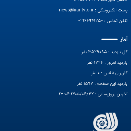
ایران مورد استفاده قرار می گرفته است
ایران مورد استفاده قرار می گرفته است
پست الکترونیکی :
news@irantvto.ir
تلفن تماس :
02166941250
آمار
کل بازدید : 3529085 نفر
بازدید امروز : 1794 نفر
کاربران آنلاین : 0 نفر
بازدید این صفحه : 1597 نفر
آخرین بروزرسانی : 1405/04/22 13:04