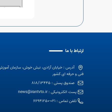
ارتباط با ما
آدرس : خیابان آزادی، نبش خوش، سازمان آموزش
فنی و حرفه ای کشور
صندوق پستی : 818/13445
پست الکترونیکی :
news@irantvto.ir
تلفن تماس :
021-66941250