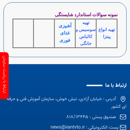
نمونه سوالات استاندارد شایستگی
تهیه
آشپزی
تهیه انواع
سوسیس و
غذای
پیتزا
کالباس
فوری
خانگی
ارتباط با ریاست سازمان
ارتباط با ما
آدرس : خیابان آزادی، نبش خوش، سازمان آموزش فنی و حرفه
ای کشور
صندوق پستی : 818/13445
پست الکترونیکی :
news@irantvto.ir