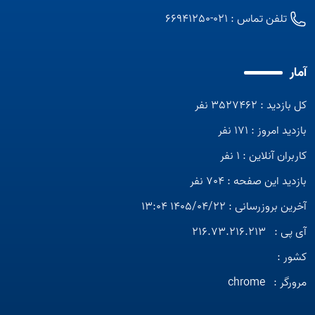
تلفن تماس :
021-66941250
آمار
کل بازدید : 3527462 نفر
بازدید امروز : 171 نفر
کاربران آنلاین : 1 نفر
بازدید این صفحه : 704 نفر
آخرین بروزرسانی : 1405/04/22 13:04
آی پی :
216.73.216.213
کشور :
مرورگر :
chrome