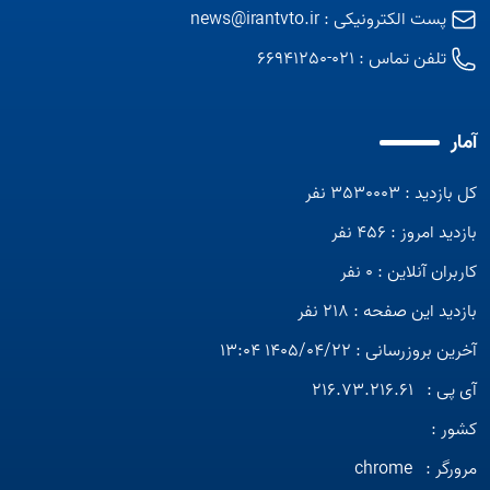
پست الکترونیکی :
news@irantvto.ir
تلفن تماس :
021-66941250
آمار
کل بازدید : 3530003 نفر
بازدید امروز : 456 نفر
کاربران آنلاین : 0 نفر
بازدید این صفحه : 218 نفر
آخرین بروزرسانی : 1405/04/22 13:04
آی پی :
216.73.216.61
کشور :
مرورگر :
chrome