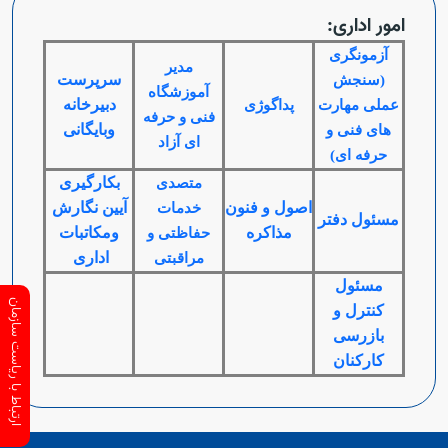
امور اداری:
آزمونگری
مدیر
سرپرست
(سنجش
آموزشگاه
دبیرخانه
عملی مهارت
پداگوژی
فنی و حرفه
وبایگانی
های فنی و
ای آزاد
حرفه ای)
بکارگیری
متصدی
اصول و فنون
آیین نگارش
خدمات
مسئول دفتر
مذاکره
ومکاتبات
حفاظتی و
اداری
مراقبتی
مسئول
ارتباط با ریاست سازمان
کنترل و
بازرسی
کارکنان