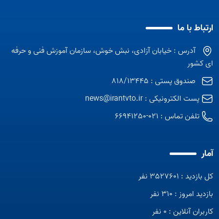
ارتباط با ما
آدرس : خیابان آزادی، نبش خوش، سازمان آموزش فنی و حرفه
ای کشور
صندوق پستی : 818/13445
پست الکترونیکی :
news@irantvto.ir
تلفن تماس :
021-66941250
آمار
کل بازدید : 3527601 نفر
بازدید امروز : 310 نفر
کاربران آنلاین : 0 نفر