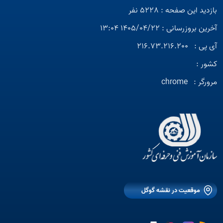
بازدید این صفحه : 5228 نفر
آخرین بروزرسانی : 1405/04/22 13:04
آی پی :
216.73.216.200
کشور :
مرورگر :
chrome
موقعیت در نقشه گوگل