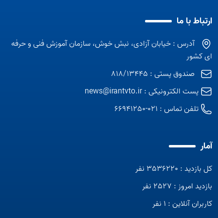
ارتباط با ما
آدرس : خیابان آزادی، نبش خوش، سازمان آموزش فنی و حرفه
ای کشور
صندوق پستی : 818/13445
پست الکترونیکی :
news@irantvto.ir
تلفن تماس :
021-66941250
آمار
کل بازدید : 3536220 نفر
بازدید امروز : 2527 نفر
کاربران آنلاین : 1 نفر