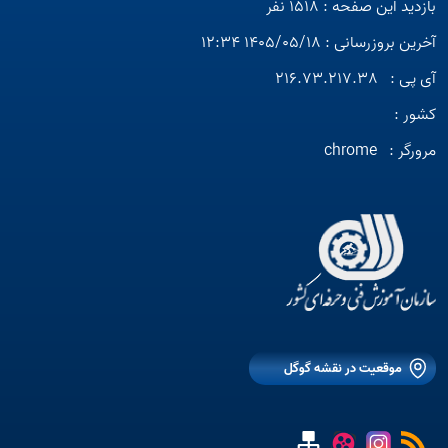
بازدید این صفحه : 1518 نفر
آخرین بروزرسانی : 1405/05/18 12:34
آی پی :
216.73.217.38
کشور :
مرورگر :
chrome
موقعیت در نقشه گوگل