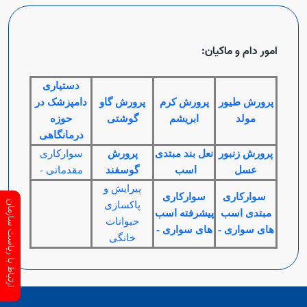
امور دام و ماکیان:
دستیاری
پرورش طیور
پرورش کرم
پرورش گاو
دامپزشک در
مولد
ابریشم
گوشتی
حوزه
درمانگاهی
پرورش زنبور
نعل بند مبتدی
پرورش
سوارکاری
عسل
اسب
گوسفند
مقدماتی -
پیرایش و
سوارکاری
سوارکاری
ارتباط با ریاست سازمان
پاکسازی
مبتدی اسب
پیشرفته اسب
حیوانات
های سواری -
های سواری -
خانگی