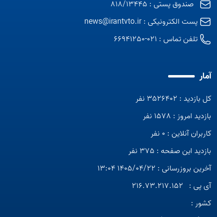
صندوق پستی : 818/13445
پست الکترونیکی :
news@irantvto.ir
تلفن تماس :
021-66941250
آمار
کل بازدید : 3526402 نفر
بازدید امروز : 1578 نفر
کاربران آنلاین : 0 نفر
بازدید این صفحه : 375 نفر
آخرین بروزرسانی : 1405/04/22 13:04
آی پی :
216.73.217.152
کشور :