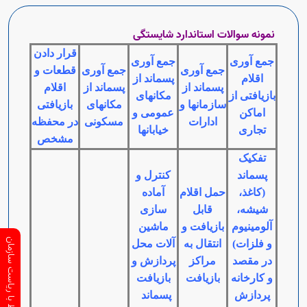
نمونه سوالات استاندارد شایستگی
قرار دادن
جمع آوری
جمع آوری
جمع آوری
جمع آوری
قطعات و
اقلام
پسماند از
پسماند از
پسماند از
اقلام
بازیافتی از
مکانهای
سازمانها و
مکانهای
بازیافتی
اماکن
عمومی و
ادارات
مسکونی
در محفظه
تجاری
خیابانها
مشخص
تفکیک
پسماند
کنترل و
(کاغذ،
حمل اقلام
آماده
شیشه،
قابل
سازی
آلومینیوم
بازیافت و
ماشین
ارتباط با ریاست سازمان
و فلزات)
انتقال به
آلات محل
در مقصد
مراکز
پردازش و
و کارخانه
بازیافت
بازیافت
پردازش
پسماند