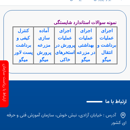
نمونه سوالات استاندارد شایستگی
اجرای
اجرای
اجرای
آماده
کنترل
عملیات
عملیات
عملیات
سازی
کیفی و
برداشت و
بهداشتی
پرورش در
مزرعه
برداشت
انتقال
در مزرعه
استخرهای
پرورش
پست لاور
میگو
میگو
خاکی
میگو
میگو
ارتباط با ریاست سازمان
ارتباط با ما
آدرس : خیابان آزادی، نبش خوش، سازمان آموزش فنی و حرفه
ای کشور