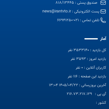
صندوق پستی : 818/13445
پست الکترونیکی :
news@irantvto.ir
تلفن تماس :
021-66941250
آمار
کل بازدید : 3533140 نفر
بازدید امروز : 3593 نفر
کاربران آنلاین : 0 نفر
بازدید این صفحه : 116 نفر
آخرین بروزرسانی : 1405/04/22 13:04
آی پی :
216.73.217.129
کشور :