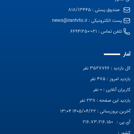
صندوق پستی : 818/13445
پست الکترونیکی :
news@irantvto.ir
تلفن تماس :
021-66941250
آمار
کل بازدید : 3527766 نفر
بازدید امروز : 475 نفر
کاربران آنلاین : 0 نفر
بازدید این صفحه : 238 نفر
آخرین بروزرسانی : 1405/04/22 13:04
آی پی :
216.73.216.150
کشور :