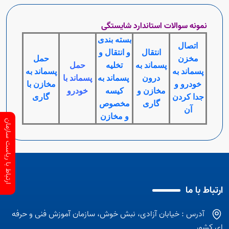
نمونه سوالات استاندارد شایستگی
بسته بندی
اتصال
انتقال
و انتقال و
مخزن
حمل
پسماند به
تخلیه
حمل
پسماند به
پسماند به
درون
پسماند به
پسماند با
خودرو و
مخازن با
مخازن و
کیسه
خودرو
جدا کردن
گاری
گاری
مخصوص
آن
و مخازن
ارتباط با ریاست سازمان
ارتباط با ما
آدرس : خیابان آزادی، نبش خوش، سازمان آموزش فنی و حرفه
ای کشور