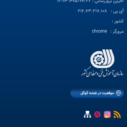
آخرین بروزرسانی : 1405/04/22 13:04
آی پی :
216.73.217.108
کشور :
مرورگر :
chrome
موقعیت در نقشه گوگل