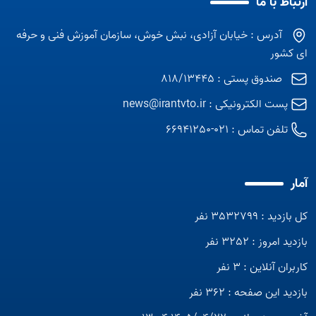
ارتباط با ما
آدرس : خیابان آزادی، نبش خوش، سازمان آموزش فنی و حرفه
ای کشور
صندوق پستی : 818/13445
پست الکترونیکی :
news@irantvto.ir
تلفن تماس :
021-66941250
آمار
کل بازدید : 3532799 نفر
بازدید امروز : 3252 نفر
کاربران آنلاین : 3 نفر
بازدید این صفحه : 362 نفر