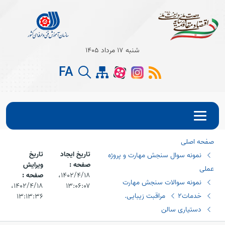
Open s
شنبه 17 مرداد 1405
FA
Open s
Open s
صفحه اصلی
تاریخ ایجاد
تاریخ
نمونه سوال سنجش مهارت و پروژه
صفحه :
ویرایش
عملی
۱۴۰۲/۴/۱۸،‏
صفحه :
نمونه سوالات سنجش مهارت
۱۳:۰۶:۰۷
۱۴۰۲/۴/۱۸،‏
خدمات2
مراقبت زیبایی.
۱۳:۱۳:۳۶
دستیاری سالن