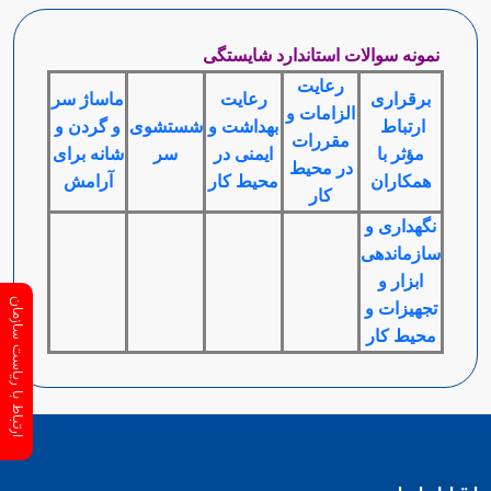
نمونه سوالات استاندارد شایستگی
رعایت
برقراری
رعایت
ماساژ سر
الزامات و
ارتباط
بهداشت و
شستشوی
و گردن و
مقررات
مؤثر با
ایمنی در
سر
شانه برای
در محیط
همکاران
محیط کار
آرامش
کار
نگهداری و
سازماندهی
ابزار و
ارتباط با ریاست سازمان
تجهیزات و
محیط کار