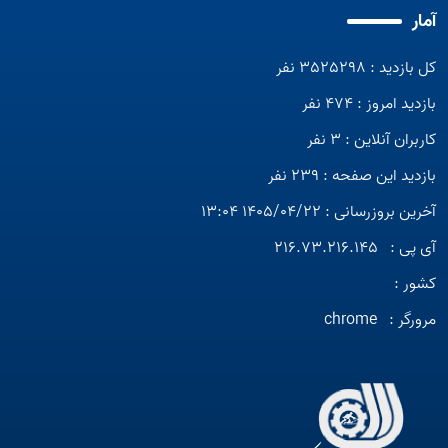
آمار
کل بازدید : 3525298 نفر
بازدید امروز : 474 نفر
کاربران آنلاین : 3 نفر
بازدید این صفحه : 239 نفر
آخرین بروزرسانی : 1405/04/22 13:04
آی پی :
216.73.216.145
کشور :
مرورگر :
chrome