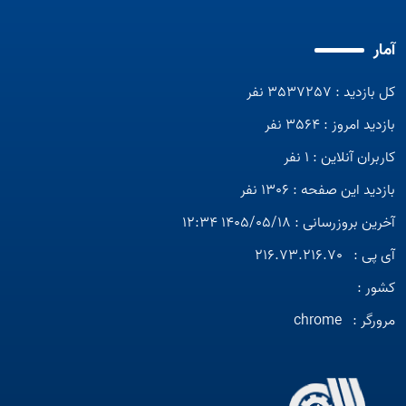
آمار
کل بازدید : 3537257 نفر
بازدید امروز : 3564 نفر
کاربران آنلاین : 1 نفر
بازدید این صفحه : 1306 نفر
آخرین بروزرسانی : 1405/05/18 12:34
آی پی :
216.73.216.70
کشور :
مرورگر :
chrome