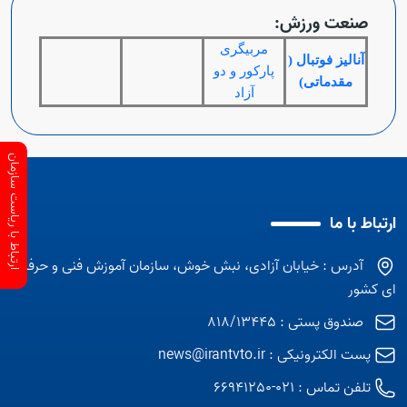
صنعت ورزش:
مربیگری
آنالیز فوتبال (
پارکور و دو
مقدماتی)
آزاد
ارتباط با ریاست سازمان
ارتباط با ما
آدرس : خیابان آزادی، نبش خوش، سازمان آموزش فنی و حرفه
ای کشور
صندوق پستی : 818/13445
پست الکترونیکی :
news@irantvto.ir
تلفن تماس :
021-66941250