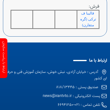
فرش:
قالیبا ف
ترک
ی (گره
متقارن)
ارتباط با ریاست سازمان
ارتباط با ما
آدرس : خیابان آزادی، نبش خوش، سازمان آموزش فنی و حرفه
ای کشور
صندوق پستی : 818/13445
پست الکترونیکی :
news@irantvto.ir
تلفن تماس :
021-66941250