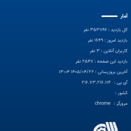
آمار
کل بازدید : 3531196 نفر
بازدید امروز : 1649 نفر
کاربران آنلاین : 3 نفر
بازدید این صفحه : 2547 نفر
آخرین بروزرسانی : 1405/04/22 13:04
آی پی :
216.73.216.114
کشور :
مرورگر :
chrome