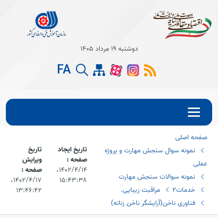
Open s
دوشنبه 19 مرداد 1405
FA
Open s
Open s
صفحه اصلی
تاریخ ایجاد
تاریخ
نمونه سوال سنجش مهارت و پروژه
صفحه :
ویرایش
عملی
۱۴۰۲/۴/۱۴،‏
صفحه :
نمونه سوالات سنجش مهارت
۱۵:۴۳:۳۸
۱۴۰۲/۴/۱۷،‏
خدمات2
مراقبت زیبایی.
۱۳:۴۶:۴۲
فناوری ناخن(آرایشگر ناخن زنانه)