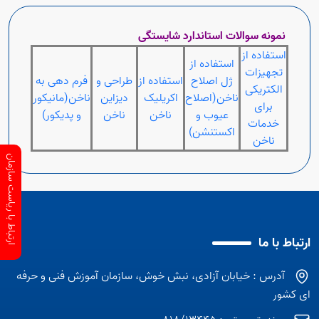
نمونه سوالات استاندارد شایستگی
استفاده از
استفاده از
تجهیزات
ژل اصلاح
استفاده از
طراحی و
فرم دهی به
الکتریکی
ناخن(اصلاح
اکریلیک
دیزاین
ناخن(مانیکور
برای
عیوب و
ناخن
ناخن
و پدیکور)
خدمات
اکستنشن)
ناخن
ارتباط با ریاست سازمان
ارتباط با ما
آدرس : خیابان آزادی، نبش خوش، سازمان آموزش فنی و حرفه
ای کشور