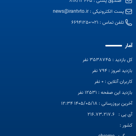
صندوق پستی : 818/13445
پست الکترونیکی :
news@irantvto.ir
تلفن تماس :
021-66941250
آمار
کل بازدید : 3538745 نفر
بازدید امروز : 794 نفر
کاربران آنلاین : 0 نفر
بازدید این صفحه : 12531 نفر
آخرین بروزرسانی : 1405/05/18 12:34
آی پی :
216.73.217.6
کشور :