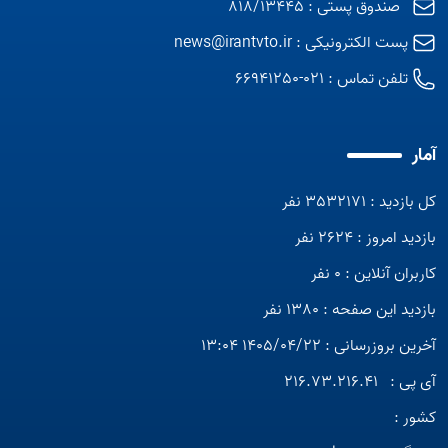
صندوق پستی : 818/13445
پست الکترونیکی :
news@irantvto.ir
تلفن تماس :
021-66941250
آمار
کل بازدید : 3532171 نفر
بازدید امروز : 2624 نفر
کاربران آنلاین : 0 نفر
بازدید این صفحه : 1380 نفر
آخرین بروزرسانی : 1405/04/22 13:04
آی پی :
216.73.216.41
کشور :