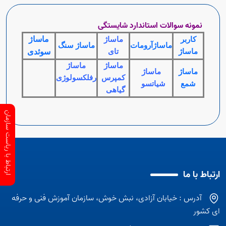
نمونه سوالات استاندارد شایستگی
ماساژ
کاربر
ماساژ
ماساژآرومات
ماساژ سنگ
ماساژ
تای
سوئدی
ماساژ
ماساژ
ماساژ
ماساژ
کمپرس
رفلکسولوژی
شمع
شیاتسو
گیاهی
ارتباط با ریاست سازمان
ارتباط با ما
آدرس : خیابان آزادی، نبش خوش، سازمان آموزش فنی و حرفه
ای کشور