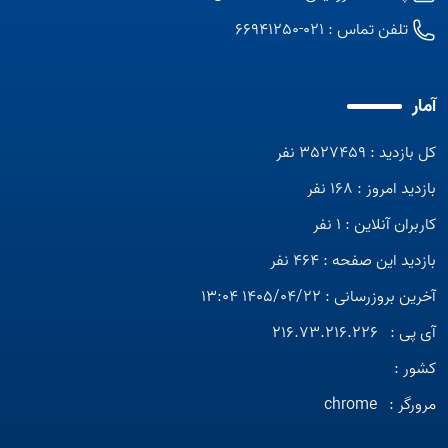
تلفن تماس :
021-66941250
آمار
کل بازدید : 3527459 نفر
بازدید امروز : 168 نفر
کاربران آنلاین : 1 نفر
بازدید این صفحه : 464 نفر
آخرین بروزرسانی : 1405/04/22 13:04
آی پی :
216.73.216.226
کشور :
مرورگر :
chrome