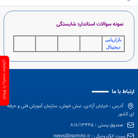
نمونه سوالات استاندارد شایستگی
بازاریابی
دیجیتال
ارتباط با ریاست سازمان
ارتباط با ما
آدرس : خیابان آزادی، نبش خوش، سازمان آموزش فنی و حرفه
ای کشور
صندوق پستی : 818/13445
پست الکترونیکی :
news@irantvto.ir