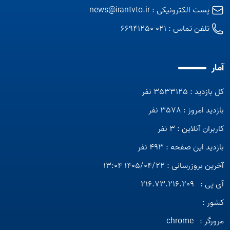
پست الکترونیکی :
news@irantvto.ir
تلفن تماس :
021-66941250
آمار
کل بازدید : 3533125 نفر
بازدید امروز : 3578 نفر
کاربران آنلاین : 3 نفر
بازدید این صفحه : 493 نفر
آخرین بروزرسانی : 1405/04/22 13:04
آی پی :
216.73.216.209
کشور :
مرورگر :
chrome