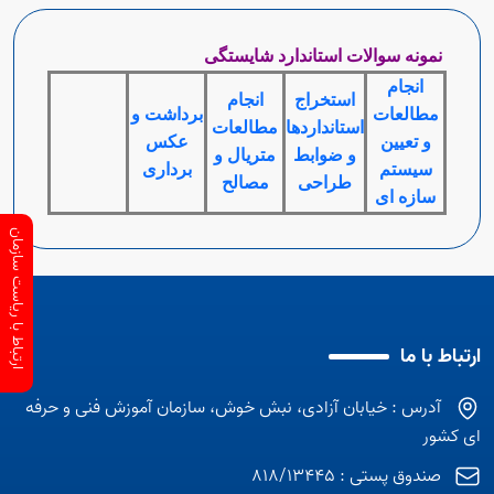
نمونه سوالات استاندارد شایستگی
انجام
استخراج
انجام
مطالعات
برداشت و
استانداردها
مطالعات
و تعیین
عکس
و ضوابط
متریال و
سیستم
برداری
طراحی
مصالح
سازه ای
ارتباط با ریاست سازمان
ارتباط با ما
آدرس : خیابان آزادی، نبش خوش، سازمان آموزش فنی و حرفه
ای کشور
صندوق پستی : 818/13445