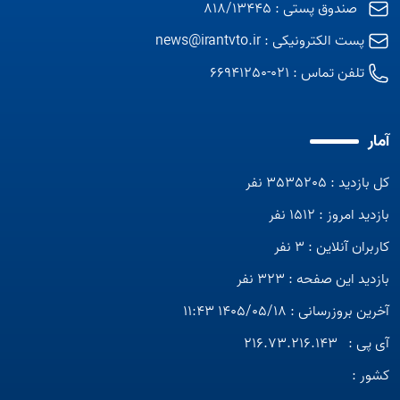
صندوق پستی : 818/13445
پست الکترونیکی :
news@irantvto.ir
تلفن تماس :
021-66941250
آمار
کل بازدید : 3535205 نفر
بازدید امروز : 1512 نفر
کاربران آنلاین : 3 نفر
بازدید این صفحه : 323 نفر
آخرین بروزرسانی : 1405/05/18 11:43
آی پی :
216.73.216.143
کشور :