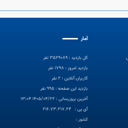
آمار
کل بازدید : 3529089 نفر
بازدید امروز : 1798 نفر
کاربران آنلاین : 2 نفر
بازدید این صفحه : 995 نفر
آخرین بروزرسانی : 1405/04/22 13:04
آی پی :
216.73.217.24
کشور :