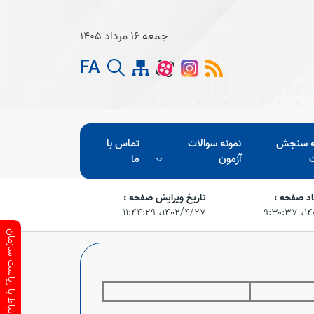
جمعه 16 مرداد 1405
FA
ه سنجش
نمونه سوالات
تماس با
آزمون
ما
اد صفحه :
تاریخ ویرایش صفحه :
۹:۳۰
۱۴۰۲/۴/۲۷،‏ ۱۱:۴۴:۲۹
ارتباط با ریاست سازمان