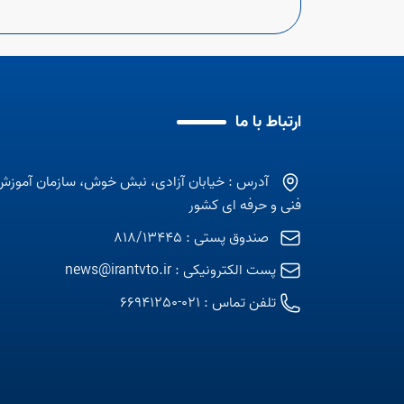
ارتباط با ما
آدرس : خیابان آزادی، نبش خوش، سازمان آموزش
فنی و حرفه ای کشور
صندوق پستی : 818/13445
پست الکترونیکی :
news@irantvto.ir
تلفن تماس :
021-66941250