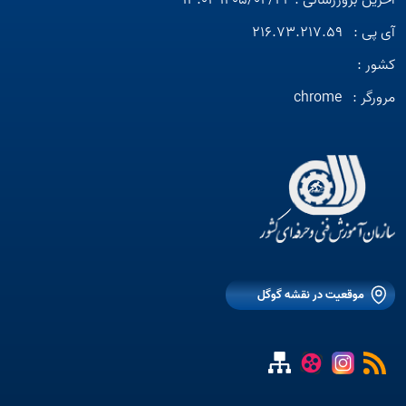
آخرین بروزرسانی : 1405/04/22 13:04
آی پی :
216.73.217.59
کشور :
مرورگر :
chrome
موقعیت در نقشه گوگل