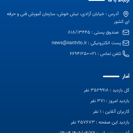
ارتباط با ما
آدرس : خیابان آزادی، نبش خوش، سازمان آموزش فنی و حرفه
ای کشور
صندوق پستی : 818/13445
پست الکترونیکی :
news@irantvto.ir
تلفن تماس :
021-66941250
آمار
کل بازدید : 3529918 نفر
بازدید امروز : 371 نفر
کاربران آنلاین : 1 نفر
بازدید این صفحه : 257673 نفر