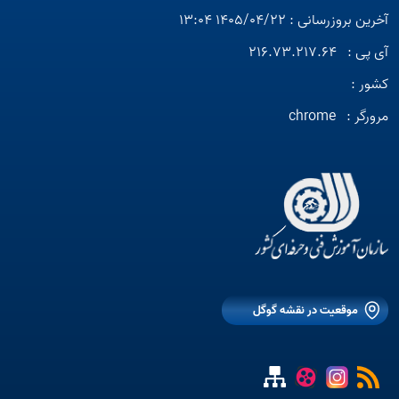
آخرین بروزرسانی : 1405/04/22 13:04
آی پی :
216.73.217.64
کشور :
مرورگر :
chrome
موقعیت در نقشه گوگل