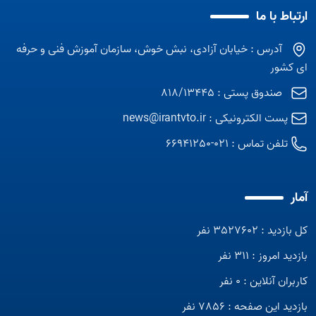
ارتباط با ما
آدرس : خیابان آزادی، نبش خوش، سازمان آموزش فنی و حرفه
ای کشور
صندوق پستی : 818/13445
پست الکترونیکی :
news@irantvto.ir
تلفن تماس :
021-66941250
آمار
کل بازدید : 3527602 نفر
بازدید امروز : 311 نفر
کاربران آنلاین : 0 نفر
بازدید این صفحه : 7856 نفر