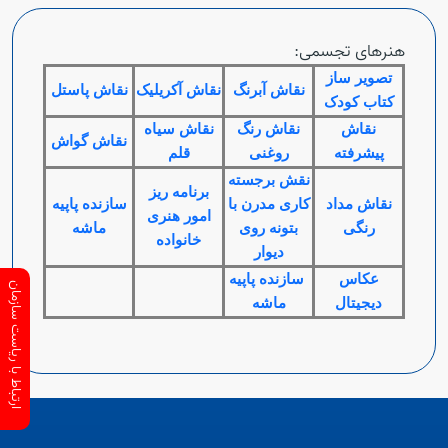
هنرهای تجسمی:
تصویر ساز
نقاش آبرنگ
نقاش آکریلیک
نقاش پاستل
کتاب کودک
نقاش
نقاش رنگ
نقاش سیاه
نقاش گواش
پیشرفته
روغنی
قلم
نقش برجسته
برنامه ریز
نقاش مداد
کاری مدرن با
سازنده پاپیه
امور هنری
رنگی
بتونه روی
ماشه
خانواده
دیوار
عکاس
سازنده پاپیه
ارتباط با ریاست سازمان
دیجیتال
ماشه