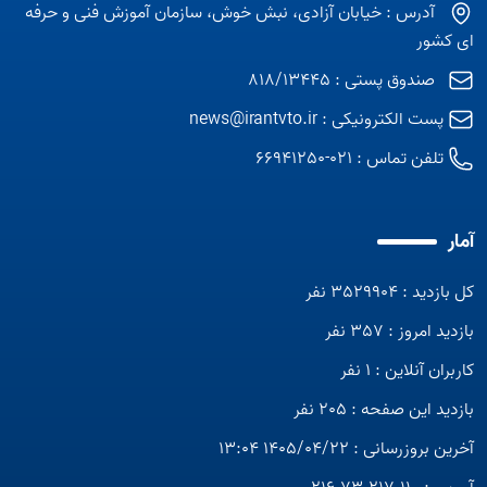
آدرس : خیابان آزادی، نبش خوش، سازمان آموزش فنی و حرفه
ای کشور
صندوق پستی : 818/13445
پست الکترونیکی :
news@irantvto.ir
تلفن تماس :
021-66941250
آمار
کل بازدید : 3529904 نفر
بازدید امروز : 357 نفر
کاربران آنلاین : 1 نفر
بازدید این صفحه : 205 نفر
آخرین بروزرسانی : 1405/04/22 13:04