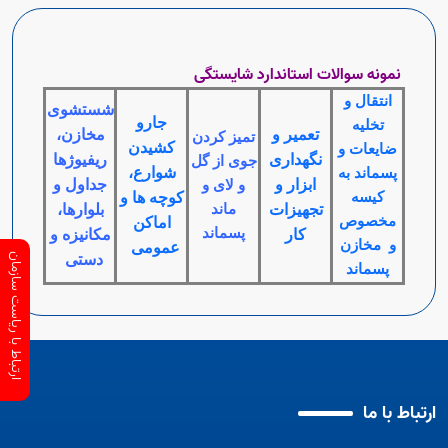
نمونه سوالات استاندارد شایستگی
انتقال و
شستشوی
جارو
تخلیه
تعمیر و
مخازن،
تمیز کردن
کشیدن
ضایعات و
نگهداری
ریفیوژها
جوی از گل
شوارع،
پسماند به
ابزار و
جداول و
و لای و
کیسه
کوچه ها و
تجهیزات
ماند
بلوارها،
مخصوص
اماکن
پسماند
کار
مکانیزه و
و مخازن
عمومی
دستی
ارتباط با ریاست سازمان
پسماند
ارتباط با ما