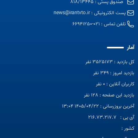
صندوق پستی : 818/13445
پست الکترونیکی :
news@irantvto.ir
تلفن تماس :
021-66941250
آمار
کل بازدید : 3525173 نفر
بازدید امروز : 349 نفر
کاربران آنلاین : 0 نفر
بازدید این صفحه : 128 نفر
آخرین بروزرسانی : 1405/04/22 13:04
آی پی :
216.73.217.7
کشور :