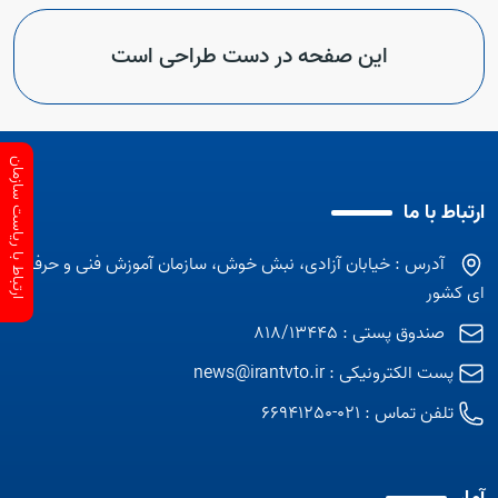
این صفحه در دست طراحی است
ارتباط با ریاست سازمان
ارتباط با ما
آدرس : خیابان آزادی، نبش خوش، سازمان آموزش فنی و حرفه
ای کشور
صندوق پستی : 818/13445
پست الکترونیکی :
news@irantvto.ir
تلفن تماس :
021-66941250