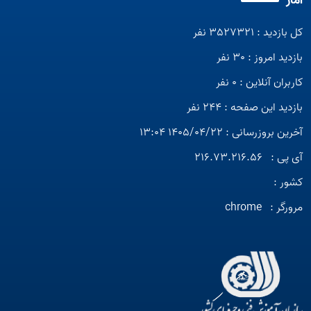
آمار
کل بازدید : 3527321 نفر
بازدید امروز : 30 نفر
کاربران آنلاین : 0 نفر
بازدید این صفحه : 244 نفر
آخرین بروزرسانی : 1405/04/22 13:04
آی پی :
216.73.216.56
کشور :
مرورگر :
chrome