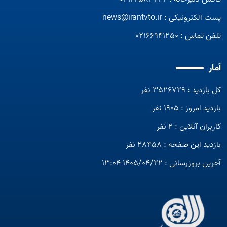
ایران مورد استفاده قرار می گرفته است
ایران مورد استفاده قرار می گرفته است
پست الکترونیکی :
news@irantvto.ir
تلفن تماس :
02166941250
آمار
کل بازدید : 3526729 نفر
بازدید امروز : 1905 نفر
کاربران آنلاین : 2 نفر
بازدید این صفحه : 28458 نفر
آخرین بروزرسانی : 1405/04/22 13:04