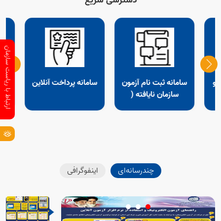
دسترسی سریع
ارتباط با ریاست سازمان
 و
سامانه ثبت نام آزمون
سامانه پرداخت آنلاین
مش
سازمان نایافته (
ادواری)،صنت
ساختمان،تفاهم نامه
چندرسانه‌ای
اینفوگرافی