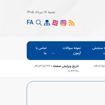
شنبه 17 مرداد 1405
FA
ه سنجش
نمونه سوالات
تماس با
آزمون
ما
۱۴۰۲/۵/۲۳،‏
تاریخ ویرایش صفحه :
۱۴۰۳/۵/۲۴،‏
۷:۴۲:۲۰