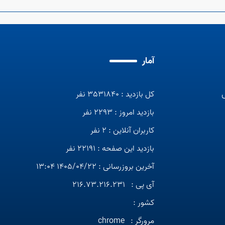
آمار
کل بازدید : 3531840 نفر
بازدید امروز : 2293 نفر
کاربران آنلاین : 2 نفر
بازدید این صفحه : 22191 نفر
آخرین بروزرسانی : 1405/04/22 13:04
آی پی :
216.73.216.231
کشور :
مرورگر :
chrome