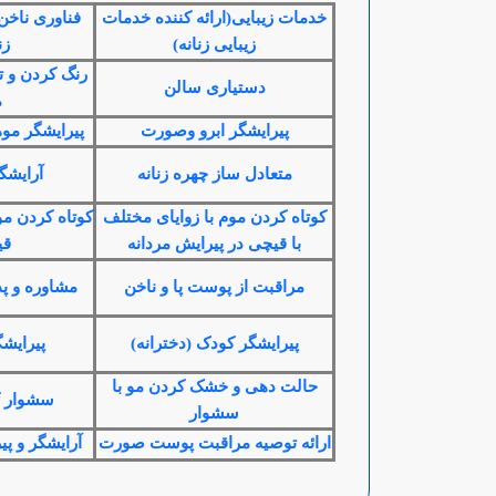
خدمات زیبایی(ارائه کننده خدمات
فناوری ناخن
زیبایی زنانه)
زن
رنگ کردن و ت
دستیاری سالن
م
پیرایشگر ابرو وصورت
پیرایشگر موه
متعادل ساز چهره زنانه
آرایش
کوتاه کردن موم با زوایای مختلف
کوتاه کردن مو
با قیچی در پیرایش مردانه
قی
مراقبت از پوست پا و ناخن
مشاوره و 
پیرایشگر کودک (دخترانه)
پیرایشگ
حالت دهی و خشک کردن مو با
سشوار ک
سشوار
ارائه توصیه مراقبت پوست صورت
آرایشگر و پی