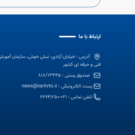
ارتباط با ما
آدرس : خیابان آزادی، نبش خوش، سازمان آموزش
فنی و حرفه ای کشور
صندوق پستی : 818/13445
پست الکترونیکی :
news@irantvto.ir
تلفن تماس :
021-66941250